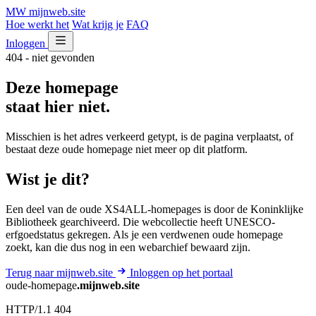
MW
mijnweb
.site
Hoe werkt het
Wat krijg je
FAQ
Inloggen
404 - niet gevonden
Deze homepage
staat hier niet.
Misschien is het adres verkeerd getypt, is de pagina verplaatst, of
bestaat deze oude homepage niet meer op dit platform.
Wist je dit?
Een deel van de oude XS4ALL-homepages is door de Koninklijke
Bibliotheek gearchiveerd. Die webcollectie heeft UNESCO-
erfgoedstatus gekregen. Als je een verdwenen oude homepage
zoekt, kan die dus nog in een webarchief bewaard zijn.
Terug naar mijnweb.site
Inloggen op het portaal
oude-homepage
.mijnweb.site
HTTP/1.1 404