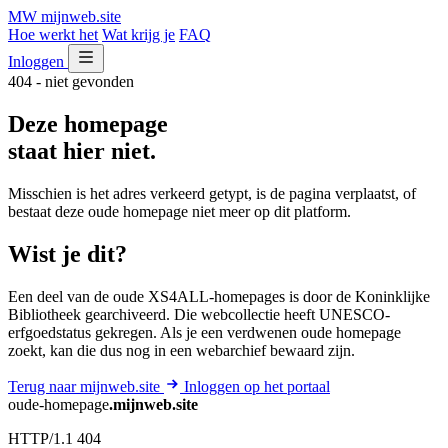
MW
mijnweb
.site
Hoe werkt het
Wat krijg je
FAQ
Inloggen
404 - niet gevonden
Deze homepage
staat hier niet.
Misschien is het adres verkeerd getypt, is de pagina verplaatst, of
bestaat deze oude homepage niet meer op dit platform.
Wist je dit?
Een deel van de oude XS4ALL-homepages is door de Koninklijke
Bibliotheek gearchiveerd. Die webcollectie heeft UNESCO-
erfgoedstatus gekregen. Als je een verdwenen oude homepage
zoekt, kan die dus nog in een webarchief bewaard zijn.
Terug naar mijnweb.site
Inloggen op het portaal
oude-homepage
.mijnweb.site
HTTP/1.1 404